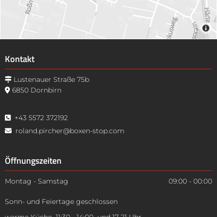
Kontakt
Lustenauer Straße 75b

6850 Dornbirn

+43 5572 372192

roland.pircher@boxen-stop.com

Öffnungszeiten
Montag - Samstag
09:00 - 00:00
Sonn- und Feiertage geschlossen
warme Küche 11:30 - 14:00 und 17-21 Uhr