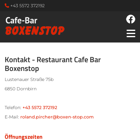
+43 5572 372192

Kontakt - Restaurant Cafe Bar
Boxenstop
Lustenauer Straße 75b
6850 Dornbirn
Telefon:
+43 5572 372192
E-Mail:
roland.pircher@boxen-stop.com
Öffnungszeiten